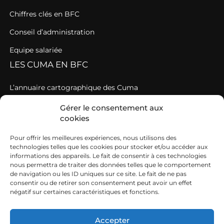
Chiffres clés en BFC
Conseil d’administration
Equipe salariée
LES CUMA EN BFC
L’annuaire cartographique des Cuma
Les Cuma départementales
Gérer le consentement aux
cookies
GIEE
CHARGES DE MECANISATION
Pour offrir les meilleures expériences, nous utilisons des
technologies telles que les cookies pour stocker et/ou accéder aux
informations des appareils. Le fait de consentir à ces technologies
Calibrer ses prix
nous permettra de traiter des données telles que le comportement
de navigation ou les ID uniques sur ce site. Le fait de ne pas
Les charges de mécanisation à la loupe en BFC
consentir ou de retirer son consentement peut avoir un effet
négatif sur certaines caractéristiques et fonctions.
Efficience des chantiers en commun
CAMACUMA en région BFC
Accepter