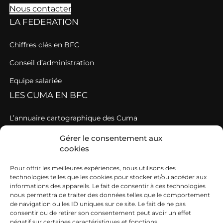
Nous contacter
LA FEDERATION
Chiffres clés en BFC
Conseil d’administration
Equipe salariée
LES CUMA EN BFC
L’annuaire cartographique des Cuma
Les Cuma départementales
Gérer le consentement aux
cookies
GIEE
CHARGES DE MECANISATION
Pour offrir les meilleures expériences, nous utilisons des
technologies telles que les cookies pour stocker et/ou accéder aux
informations des appareils. Le fait de consentir à ces technologies
Calibrer ses prix
nous permettra de traiter des données telles que le comportement
de navigation ou les ID uniques sur ce site. Le fait de ne pas
Les charges de mécanisation à la loupe en BFC
consentir ou de retirer son consentement peut avoir un effet
négatif sur certaines caractéristiques et fonctions.