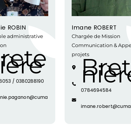
ie ROBIN
Imane ROBERT
le administrative
Chargée de Mission
ion
Communication & Appel
rete
ière
projets
Bre
nièr
8053 / 0380288190
0784694584
anie.paganon@cuma
imane.robert@cuma.