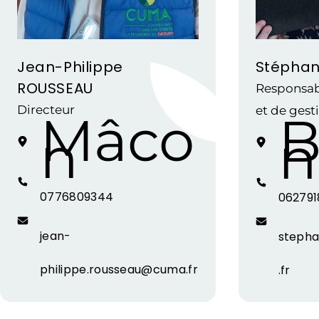
Jean-Philippe
Stéphan
ROUSSEAU
Responsab
Directeur
et de gest
Mâco
B
n
n
0776809344
062791
jean-
steph
philippe.rousseau@cuma.fr
.fr