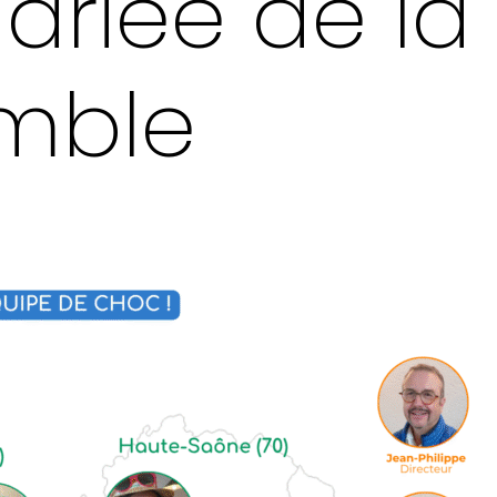
lariée de l
mble