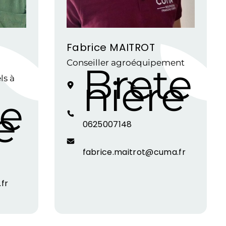
Fabrice MAITROT
Conseiller agroéquipement
Brete
nière
s à
te
e
0625007148
fabrice.maitrot@cuma.fr
fr