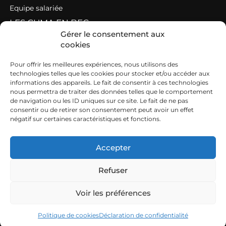
Equipe salariée
LES CUMA EN BFC
Gérer le consentement aux
cookies
L’annuaire cartographique des Cuma
Les Cuma départementales
Pour offrir les meilleures expériences, nous utilisons des
technologies telles que les cookies pour stocker et/ou accéder aux
GIEE
informations des appareils. Le fait de consentir à ces technologies
nous permettra de traiter des données telles que le comportement
CHARGES DE MECANISATION
de navigation ou les ID uniques sur ce site. Le fait de ne pas
consentir ou de retirer son consentement peut avoir un effet
négatif sur certaines caractéristiques et fonctions.
Calibrer ses prix
Les charges de mécanisation à la loupe en BFC
Accepter
Efficience des chantiers en commun
Refuser
CAMACUMA en région BFC
Voir les préférences
Mentions légales
Politique de cookies
Déclaration de confidentialité